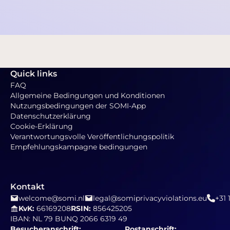
Quick links
FAQ
Allgemeine Bedingungen und Konditionen
Nutzungsbedingungen der SOMI-App
Datenschutzerklärung
Cookie-Erklärung
Verantwortungsvolle Veröffentlichungspolitik
Empfehlungskampagne bedingungen
Kontakt
welcome@somi.nl
legal@somiprivacyviolations.eu
+31 
KvK:
66169208
RSIN:
856425205
IBAN: NL 79 BUNQ 2066 6319 49
Besucheranschrift:
Postanschrift: