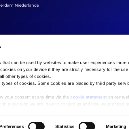
terdam Niederlande
s
es that can be used by websites to make user experiences more ef
cookies on your device if they are strictly necessary for the use 
Kontaktieren Sie uns jetzt
ll other types of cookies.
t types of cookies. Some cookies are placed by third party servi
w your consent at any time via the
cookie statement
on our web
opyright © 2026 Stiftung für Marktinformationsforschung (SOM
tion about who we are, how to contact us and how we process p
Preferences
Statistics
Marketing