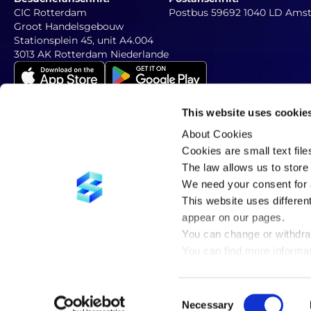
CIC Rotterdam
Postbus 59692 1040 LD Ams
Groot Handelsgebouw
Stationsplein 45, unit A4.004
3013 AK Rotterdam Niederlande
This website uses cookie
About Cookies
Abonnieren Sie unseren Newsletter
Geben Sie unten Ihre E-Mail-Adresse ein
Cookies are small text fil
The law allows us to store 
We need your consent for a
This website uses differen
appear on our pages.
You can change or withdra
C
You can find more informa
in our
privacy policy
.
Consent
Necessary