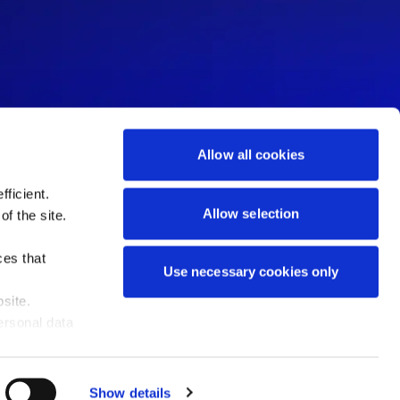
Allow all cookies
ficient.
Allow selection
of the site.
ces that
Use necessary cookies only
site.
I)
ersonal data
Show details