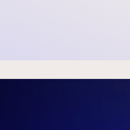
entralen Insolvenzregisters können Sie überprüfen, ob sich SOMI
ng an SOMI gewährt wurde und kein (öffentliches) WHOA-Verfahre