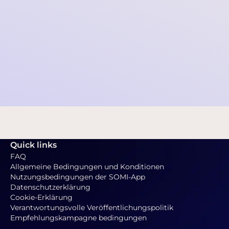
Jahresbericht 2023 (EN)
Jahresbericht 2024 (EN)
Jahresbericht 2025 (EN)
Jahresabschluss 2025 (EN)
Zentrales Insolvenzregister (NL)
-Über die Website des z
Insolvenzantrag anhängig ist, keine Zahlungseinstellu
Quick links
FAQ
Allgemeine Bedingungen und Konditionen
Nutzungsbedingungen der SOMI-App
Datenschutzerklärung
Cookie-Erklärung
Verantwortungsvolle Veröffentlichungspolitik
Empfehlungskampagne bedingungen