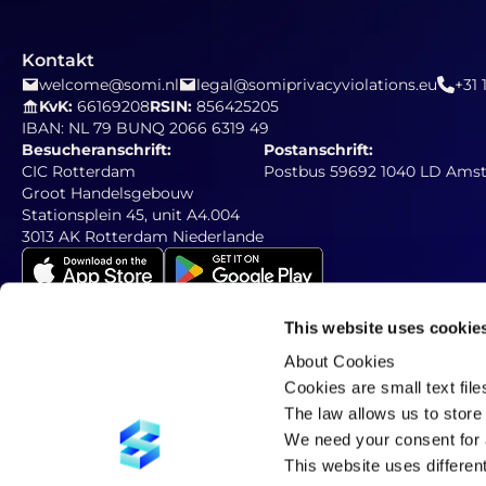
Kontakt
welcome@somi.nl
legal@somiprivacyviolations.eu
+31 
KvK:
66169208
RSIN:
856425205
IBAN: NL 79 BUNQ 2066 6319 49
Besucheranschrift:
Postanschrift:
CIC Rotterdam
Postbus 59692 1040 LD Ams
Groot Handelsgebouw
Stationsplein 45, unit A4.004
3013 AK Rotterdam Niederlande
This website uses cookie
About Cookies
Abonnieren Sie unseren Newsletter
Geben Sie unten Ihre E-Mail-Adresse ein
Cookies are small text fil
The law allows us to store 
We need your consent for a
This website uses differen