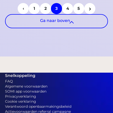
›
3
‹
1
2
4
5
Ga naar boven
Snelkoppeling
FAQ
Algemene voorwaarden
SOMI app voorwaarden
Privacyverklaring
Cookie verklaring
Verantwoord openbaarmakingsbeleid
Actievoorwaarden referral campagne