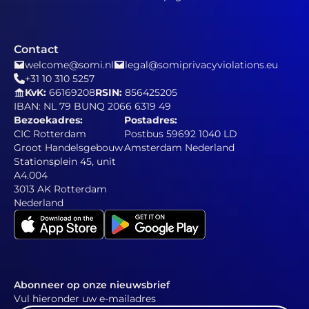
Contact
welcome@somi.nl
legal@somiprivacyviolations.eu
+31 10 310 5257
KvK:
66169208
RSIN:
856425205
IBAN: NL 79 BUNQ 2066 6319 49
Bezoekadres:
Postadres:
CIC Rotterdam
Postbus 59692 1040 LD
Groot Handelsgebouw
Amsterdam Nederland
Stationsplein 45, unit
A4.004
3013 AK Rotterdam
Nederland
Abonneer op onze nieuwsbrief
Vul hieronder uw e-mailadres