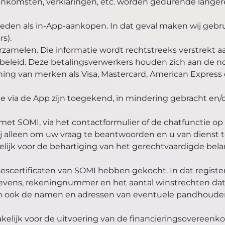
komsten, verklaringen, etc. worden gedurende langere t
den als in-App-aankopen. In dat geval maken wij gebru
s).
erzamelen. Die informatie wordt rechtstreeks verstrekt 
ybeleid. Deze betalingsverwerkers houden zich aan de 
ing van merken als Visa, Mastercard, American Express 
die via de App zijn toegekend, in mindering gebracht en/
et SOMI, via het contactformulier of de chatfunctie op 
wij alleen om uw vraag te beantwoorden en u van dienst t
ijk voor de behartiging van het gerechtvaardigde bela
cescertificaten van SOMI hebben gekocht. In dat regist
evens, rekeningnummer en het aantal winstrechten dat 
n ook de namen en adressen van eventuele pandhouders 
elijk voor de uitvoering van de financieringsovereen