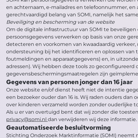
en achternaam, e-mailadres en telefoonnummer, en a
gerechtvaardigd belang van SOMI, namelijk het samens
Beveiliging en bescherming van de website
Om de digitale infrastructuur van SOMI te beveilig
persoonsgegevens verwerken op basis van onze gerec
detecteren en voorkomen van kwaadaardig verkeer, n
ondersteuning bij het identificeren en oplossen va
foutmeldingen en apparaatgegevens) en, in uitzonderl
adressen). Wij hebben deze tools zo geconfigureerd
gegevensbeschermingsmaatregelen zijn geïmpleme
Gegevens van personen jonger dan 16 jaar
Onze website en/of dienst heeft niet de intentie geg
een bezoeker ouder dan 16 is. Wij raden ouders dan o
over kinderen verzameld worden zonder ouderlijke 
Als u er van overtuigd bent dat wij zonder die toe
privacy@somi.nl
dan verwijderen wij deze informatie.
Geautomatiseerde besluitvorming
Stichting Onderzoek Marktinformatie (SOMI) neemt n