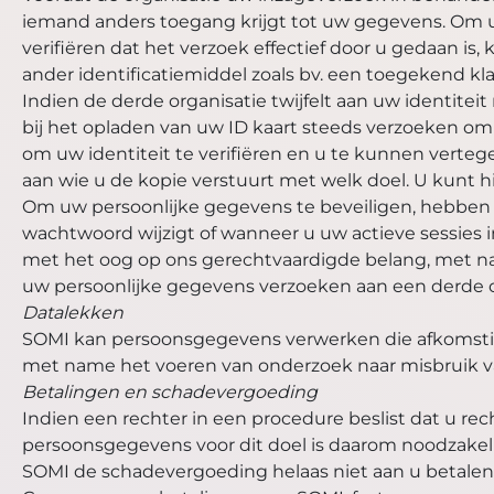
iemand anders toegang krijgt tot uw gegevens. Om u c
verifiëren dat het verzoek effectief door u gedaan i
ander identificatiemiddel zoals bv. een toegekend 
Indien de derde organisatie twijfelt aan uw identite
bij het opladen van uw ID kaart steeds verzoeken om
om uw identiteit te verifiëren en u te kunnen vert
aan wie u de kopie verstuurt met welk doel. U kunt 
Om uw persoonlijke gegevens te beveiligen, hebben
wachtwoord wijzigt of wanneer u uw actieve sessies i
met het oog op ons gerechtvaardigde belang, met n
uw persoonlijke gegevens verzoeken aan een derde o
Datalekken
SOMI kan persoonsgegevens verwerken die afkomstig 
met name het voeren van onderzoek naar misbruik v
Betalingen en schadevergoeding
Indien een rechter in een procedure beslist dat u 
persoonsgegevens voor dit doel is daarom noodzakel
SOMI de schadevergoeding helaas niet aan u betalen