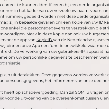
orrect te kunnen identificeren bij een derde organisat
s, kunnen in het kader van uw verzoek uw naam, voornaa
klantnummer, gedeeld worden met deze derde organisati
it mag zij in bepaalde gevallen om een kopie van uw ID k
 ons enkel die persoonsgegevens te verstrekken die str
egenwoordigen. Maak in deze kopie dan ook uw burgerse
hiervoor de app van
KopieID
van de Nederlandse rijksove
 wij binnen onze App een functie ontwikkeld waarmee 
ntrekt. De verwerking van uw gebruikers-IP, apparaat na
ame om uw persoonlijke gegevens te beschermen wannee
rganisatie.
zijn uit datalekken. Deze gegevens worden verwerkt o
an persoonsgegevens, het informeren van onze deelne
recht heeft op schadevergoeding. Dan zal SOMI u vragen
ijk voor de uitvoering van de overeenkomst tussen u 
.