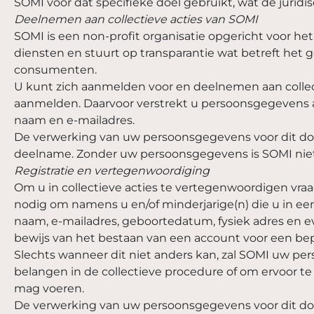
SOMI voor dat specifieke doel gebruikt, wat de jur
Deelnemen aan collectieve acties van SOMI
SOMI is een non-profit organisatie opgericht voor h
diensten en stuurt op transparantie wat betreft het 
consumenten.
U kunt zich aanmelden voor en deelnemen aan collec
aanmelden. Daarvoor verstrekt u persoonsgegevens aa
naam en e-mailadres.
De verwerking van uw persoonsgegevens voor dit doe
deelname. Zonder uw persoonsgegevens is SOMI niet
Registratie en vertegenwoordiging
Om u in collectieve acties te vertegenwoordigen vraag
nodig om namens u en/of minderjarige(n) die u in ee
naam, e-mailadres, geboortedatum, fysiek adres en 
bewijs van het bestaan van een account voor een bep
Slechts wanneer dit niet anders kan, zal SOMI uw p
belangen in de collectieve procedure of om ervoor te
mag voeren.
De verwerking van uw persoonsgegevens voor dit doe