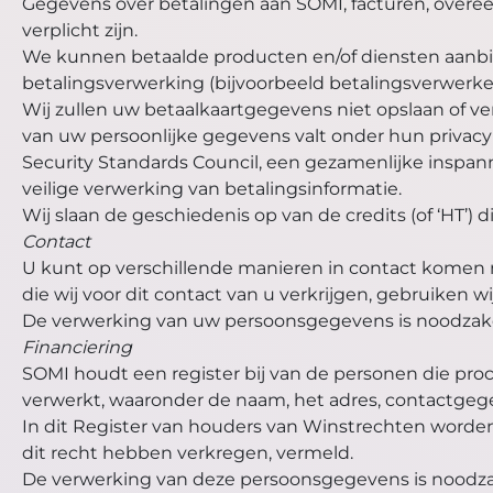
Gegevens over betalingen aan SOMI, facturen, overeen
verplicht zijn.
We kunnen betaalde producten en/of diensten aanbie
betalingsverwerking (bijvoorbeeld betalingsverwerker
Wij zullen uw betaalkaartgegevens niet opslaan of v
van uw persoonlijke gegevens valt onder hun privac
Security Standards Council, een gezamenlijke inspann
veilige verwerking van betalingsinformatie.
Wij slaan de geschiedenis op van de credits (of ‘HT’) 
Contact
U kunt op verschillende manieren in contact komen m
die wij voor dit contact van u verkrijgen, gebruiken 
De verwerking van uw persoonsgegevens is noodzakel
Financiering
SOMI houdt een register bij van de personen die pro
verwerkt, waaronder de naam, het adres, contactgeg
In dit Register van houders van Winstrechten worde
dit recht hebben verkregen, vermeld.
De verwerking van deze persoonsgegevens is noodzak