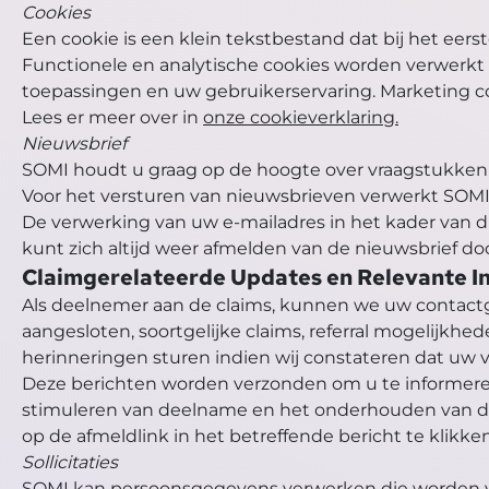
Cookies
Een cookie is een klein tekstbestand dat bij het ee
Functionele en analytische cookies worden verwerkt
toepassingen en uw gebruikerservaring. Marketing c
Lees er meer over in
onze cookieverklaring.
Nieuwsbrief
SOMI houdt u graag op de hoogte over vraagstukken v
Voor het versturen van nieuwsbrieven verwerkt SOMI
De verwerking van uw e-mailadres in het kader van di
kunt zich altijd weer afmelden van de nieuwsbrief do
Claimgerelateerde Updates en Relevante I
Als deelnemer aan de claims, kunnen we uw contactg
aangesloten, soortgelijke claims, referral mogelijkh
herinneringen sturen indien wij constateren dat uw v
Deze berichten worden verzonden om u te informere
stimuleren van deelname en het onderhouden van de
op de afmeldlink in het betreffende bericht te klikken
Sollicitaties
SOMI kan persoonsgegevens verwerken die worden ver