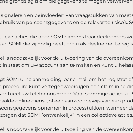
idische grondslag is om die gegevens te mogen verwerk
et signaleren en beïnvloeden van vraagstukken van maat
gebruik van persoonsgegevens en de relevante risico’s. 
tieve acties die door SOMI namens haar deelnemers wor
n SOMI die zij nodig heeft om u als deelnemer te regis
l is noodzakelijk voor de uitvoering van de overeenko
 in staat om uw account aan te maken en kunt u helaa
t SOMI u, na aanmelding, per e-mail om het registratief
n procedure kunt vertegenwoordigen een claim in te di
eventueel uw telefoonnummer. Voor sommige acties zal
aalde online dienst, of een aankoopbewijs van een prod
ersoonsgegevens opnemen in processtukken, wanneer da
 zorgen dat SOMI “ontvankelijk” in een collectieve acti
l is noodzakelijk voor de uitvoering van de overeenko