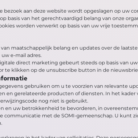
rste bezoek aan deze website wordt opgeslagen op uw co
 op basis van het gerechtvaardigd belang van onze orga
ookies worden verwerkt op basis van uw vrije toestemm
an maatschappelijk belang en updates over de laatste 
 uw e-mail adres.
gitale direct marketing gebeurt steeds op basis van uw
or te klikken op de unsubscribe button in de nieuwsbrief
nformatie
egevens gebruiken om u te voorzien van relevante updat
eden en gerelateerde producten of diensten. In het kad
erwijzingscode nog niet is gebruikt.
n en uw betrokkenheid te bevorderen, in overeenstemm
 communicatie met de SOMI-gemeenschap. U kunt zich t
.
kregen in het kader van sollicitaties. Deze persoonsg