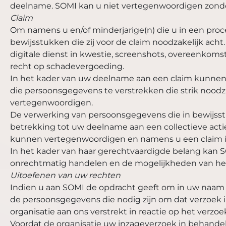
deelname. SOMI kan u niet vertegenwoordigen zond
Claim
Om namens u en/of minderjarige(n) die u in een pro
bewijsstukken die zij voor de claim noodzakelijk acht
digitale dienst in kwestie, screenshots, overeenkom
recht op schadevergoeding.
In het kader van uw deelname aan een claim kunnen w
die persoonsgegevens te verstrekken die strik noodz
vertegenwoordigen.
De verwerking van persoonsgegevens die in bewijss
betrekking tot uw deelname aan een collectieve acti
kunnen vertegenwoordigen en namens u een claim i
In het kader van haar gerechtvaardigde belang kan S
onrechtmatig handelen en de mogelijkheden van het i
Uitoefenen van uw rechten
Indien u aan SOMI de opdracht geeft om in uw naam ve
de persoonsgegevens die nodig zijn om dat verzoek i
organisatie aan ons verstrekt in reactie op het verz
Voordat de organisatie uw inzageverzoek in behandel