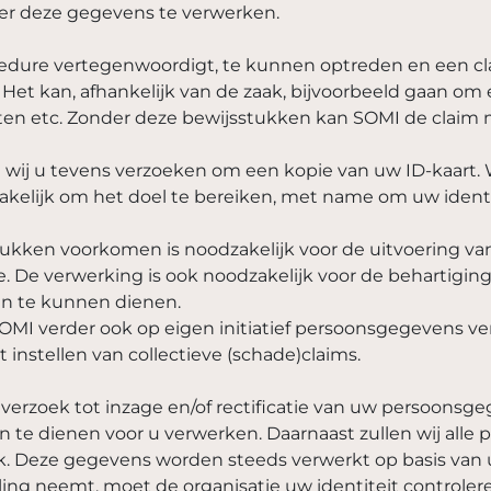
er deze gegevens te verwerken.
cedure vertegenwoordigt, te kunnen optreden en een c
. Het kan, afhankelijk van de zaak, bijvoorbeeld gaan o
sten etc. Zonder deze bewijsstukken kan SOMI de claim 
ij u tevens verzoeken om een kopie van uw ID-kaart. Wi
akelijk om het doel te bereiken, met name om uw identit
tukken voorkomen is noodzakelijk voor de uitvoering 
e. De verwerking is ook noodzakelijk voor de behartigi
n te kunnen dienen.
OMI verder ook op eigen initiatief persoonsgegevens v
nstellen van collectieve (schade)claims.
rzoek tot inzage en/of rectificatie van uw persoonsgege
n te dienen voor u verwerken. Daarnaast zullen wij all
oek. Deze gegevens worden steeds verwerkt op basis van
ing neemt, moet de organisatie uw identiteit controlere