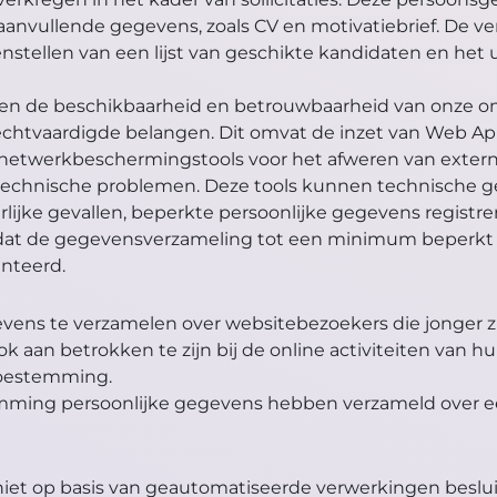
anvullende gegevens, zoals CV en motivatiebrief. De v
tellen van een lijst van geschikte kandidaten en het ui
en en de beschikbaarheid en betrouwbaarheid van onze 
htvaardigde belangen. Dit omvat de inzet van Web Appl
etwerkbeschermingstools voor het afweren van externe 
n technische problemen. Deze tools kunnen technische 
ijke gevallen, beperkte persoonlijke gegevens registre
 dat de gegevensverzameling tot een minimum beperkt b
nteerd.
evens te verzamelen over websitebezoekers die jonger zi
ok aan betrokken te zijn bij de online activiteiten van
toestemming.
stemming persoonlijke gegevens hebben verzameld over e
iet op basis van geautomatiseerde verwerkingen beslui