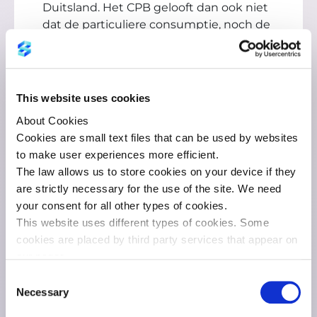
Duitsland. Het CPB gelooft dan ook niet
dat de particuliere consumptie, noch de
bedrijfsinvesteringen of de
investeringen in woningen zwaar
getroffen zullen worden door de
kredietcrisis.
This website uses cookies
About Cookies
Cookies are small text files that can be used by websites
to make user experiences more efficient.
The law allows us to store cookies on your device if they
are strictly necessary for the use of the site. We need
Hoewel de financiële crisis Nederland
your consent for all other types of cookies.
heeft bereikt is er aanvankelijk geen
This website uses different types of cookies. Some
sprake van paniek, eerder van achteraf
cookies are placed by third party services that appear on
bezien misplaatst zelfvertrouwen.
our pages.
Het idee dat het allemaal wel zal
You can change or withdraw your consent at any time via
meevallen met de crisis treffen we ook
Consent
the
cookie statement
on our website.
elders aan. Midden in 2008 organiseert
Necessary
Selection
You can find more information about who we are, how to
de Nederlandse Vereniging van Banken