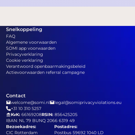
Snelkoppeling
FAQ
Algemene voorwaarden
SOMI app voorwaarden
Privacyverklaring
Cookie verklaring
Verantwoord openbaarmakingsbeleid
Actievoorwaarden referral campagne
Contact
welcome@somi.nl
legal@somiprivacyviolations.eu
+31 10 310 5257
KvK:
66169208
RSIN:
856425205
IBAN: NL 79 BUNQ 2066 6319 49
Bezoekadres:
Postadres:
CIC Rotterdam
Postbus 59692 1040 LD