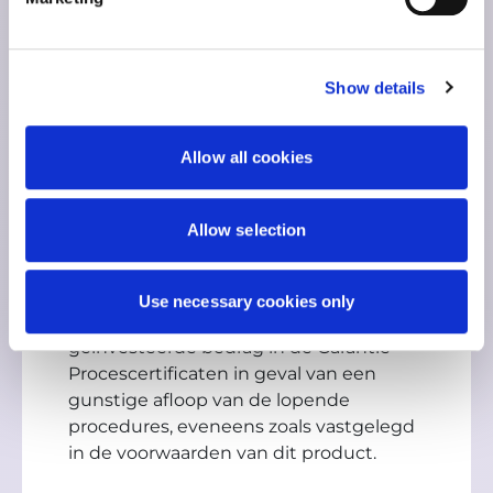
uitkomst van door SOMI geïnitieerde
collectieve claims en afhankelijk van de
inhoud van de definitieve uitspraak(en)
of goedkeuring van schikking(en), keert
Show details
SOMI tot 5 keer de inleg uit van elk
geïnvesteerd bedrag in
Allow all cookies
Procescertificaten.
SOMI biedt ook SOMI Garantie
Allow selection
Procescertificaten aan. Hier kan in
worden geïnvesteerd met een eerste
inschrijving van ten minste €100.000.
Use necessary cookies only
De uitbetaling bedraagt 6 keer het
geïnvesteerde bedrag in de Garantie
Procescertificaten in geval van een
gunstige afloop van de lopende
procedures, eveneens zoals vastgelegd
in de voorwaarden van dit product.