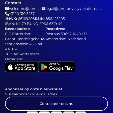
Contact
welcome@somi.nl
legal@somiprivacyviolations.eu
+31 10 310 5257
KvK:
66169208
RSIN:
856425205
IBAN: NL 79 BUNQ 2066 6319 49
Bezoekadres:
Postadres:
CIC Rotterdam
Postbus 59692 1040 LD
Groot Handelsgebouw
Amsterdam Nederland
Stationsplein 45, unit
A4.004
3013 AK Rotterdam
Nederland
Abonneer op onze nieuwsbrief
Vul hieronder uw e-mailadres
Contacteer ons nu