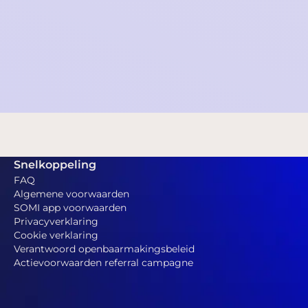
SOMI Nieuwsbrief - 1 mei 2022
2022-04-30 22:00:00
Snelkoppeling
FAQ
Algemene voorwaarden
SOMI app voorwaarden
Privacyverklaring
Cookie verklaring
Verantwoord openbaarmakingsbeleid
Actievoorwaarden referral campagne