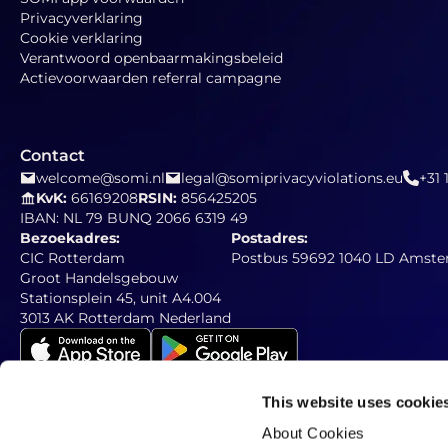
Privacyverklaring
Cookie verklaring
Verantwoord openbaarmakingsbeleid
Actievoorwaarden referral campagne
Contact
welcome@somi.nl
legal@somiprivacyviolations.eu
+31 
KvK:
66169208
RSIN:
856425205
IBAN: NL 79 BUNQ 2066 6319 49
Bezoekadres:
Postadres:
CIC Rotterdam
Postbus 59692 1040 LD Amste
Groot Handelsgebouw
Stationsplein 45, unit A4.004
3013 AK Rotterdam Nederland
This website uses cookie
About Cookies
Abonneer op onze nieuwsbrief