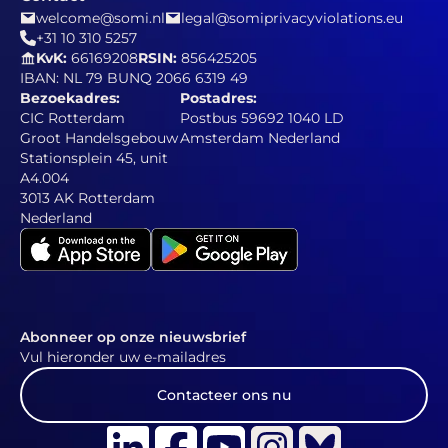
welcome@somi.nl
legal@somiprivacyviolations.eu
+31 10 310 5257
KvK:
66169208
RSIN:
856425205
IBAN: NL 79 BUNQ 2066 6319 49
Bezoekadres:
Postadres:
CIC Rotterdam
Postbus 59692 1040 LD
Groot Handelsgebouw
Amsterdam Nederland
Stationsplein 45, unit
A4.004
3013 AK Rotterdam
Nederland
Abonneer op onze nieuwsbrief
Vul hieronder uw e-mailadres
Contacteer ons nu