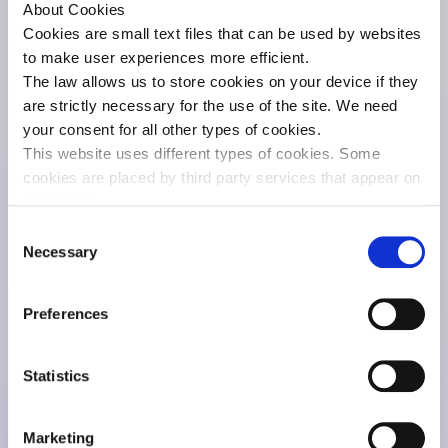
About Cookies
Cookies are small text files that can be used by websites
to make user experiences more efficient.
The law allows us to store cookies on your device if they
are strictly necessary for the use of the site. We need
your consent for all other types of cookies.
This website uses different types of cookies. Some
cookies are placed by third party services that appear on
our pages.
You can change or withdraw your consent at any time via
Consent
the
cookie statement
on our website.
Necessary
Selection
You can find more information about who we are, how to
contact us and how we process personal data in
Preferences
our
privacy policy
.
Statistics
Marketing