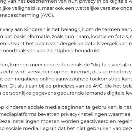
lang van het beschermen van hun privacy in de digitale w
ijke veiligheid is, maar ook een wettelijke vereiste ond
nsbescherming (AVG).
 privacy aan kinderen is het belangrijk om de termen ee
 dat basisinformatie, zoals hun naam, locatie en foto'
en. U kunt het delen van dergelijke details vergelijken 
 noodzaak van voorzichtigheid benadrukt.
en, kunnen meer concepten zoals de "digitale voetafd
 echt wrdt verwijderd op het internet, dus ze moeten vo
 dat een negatieve online aanwezigheid toekomstige kan
n. Dit sluit aan bij de principes van de AVG, die het b
persoonlijke gegevens gedurende iemands digitale lev
op kinderen sociale media beginnen te gebruiken, is het
ale mediaplatforms bevatten privacy-instellingen waarm
 Deze instellingen moeten worden geactiveerd en rege
jn op sociale media. Leg uit dat het niet gebruiken van de