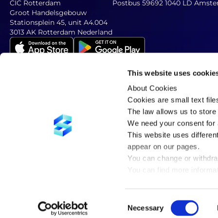
CIC Rotterdam
Postbus 59692 1040 LD Amste
Groot Handelsgebouw
Stationsplein 45, unit A4.004
3013 AK Rotterdam Nederland
This website uses cookie
About Cookies
Abonneer op onze nieuwsbrief
Vul hieronder uw e-mailadres
Cookies are small text fil
The law allows us to store 
We need your consent for a
This website uses differen
appear on our pages.
You can change or withdra
You can find more informa
in our
privacy policy
.
Consent
Necessary
Selection