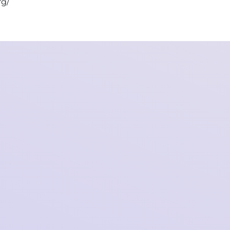
rg/
SOMI heeft de grootste aantal volgers en de
laagste deelnamekosten in de TikTok-
campagne!
2021-09-10 12:11:01