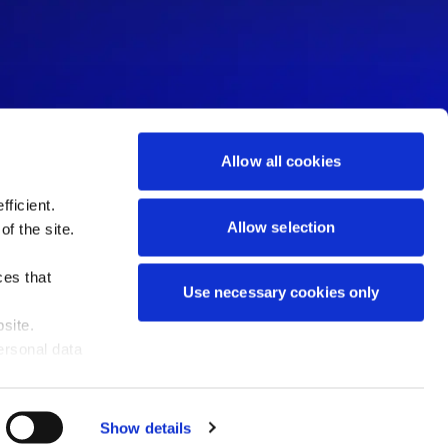
Allow all cookies
ficient.
Allow selection
of the site.
ces that
Use necessary cookies only
site.
ersonal data
Show details