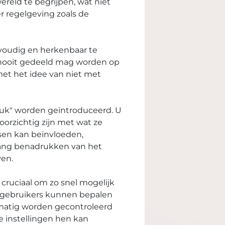
ereld te begrijpen, wat niet
er regelgeving zoals de
nvoudig en herkenbaar te
s, nooit gedeeld mag worden op
met het idee van niet met
ruk" worden geïntroduceerd. U
orzichtig zijn met wat ze
sen kan beïnvloeden,
elang benadrukken van het
en.
 cruciaal om zo snel mogelijk
ee gebruikers kunnen bepalen
lmatig worden gecontroleerd
ze instellingen hen kan