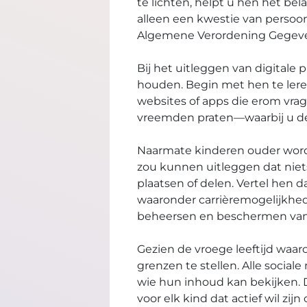
te lichten, helpt u hen het be
alleen een kwestie van persoonl
Algemene Verordening Gegeve
Bij het uitleggen van digitale
houden. Begin met hen te leren
websites of apps die erom vrag
vreemden praten—waarbij u de
Naarmate kinderen ouder word
zou kunnen uitleggen dat niets
plaatsen of delen. Vertel hen
waaronder carrièremogelijkhede
beheersen en beschermen van 
Gezien de vroege leeftijd waar
grenzen te stellen. Alle soci
wie hun inhoud kan bekijken.
voor elk kind dat actief wil zi