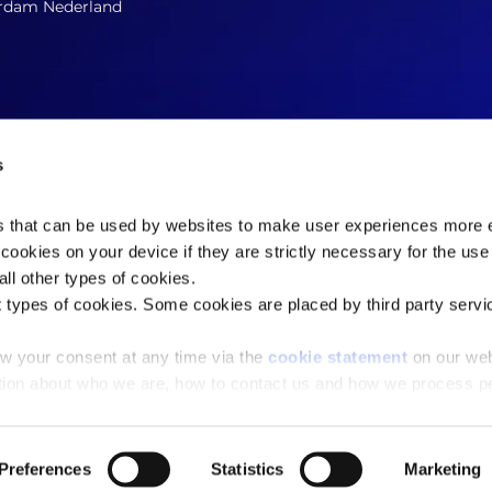
rdam Nederland
s
es that can be used by websites to make user experiences more ef
cookies on your device if they are strictly necessary for the use 
Contacteer ons nu
ll other types of cookies.
t types of cookies. Some cookies are placed by third party servi
w your consent at any time via the
cookie statement
on our web
Copyright © 2026 Stichting Onderzoek Marktinformatie (SOMI)
tion about who we are, how to contact us and how we process p
Preferences
Statistics
Marketing