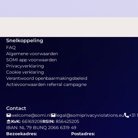
Snelkoppeling
FAQ
Algemene voorwaarden
SOMI app voorwaarden
Privacyverklaring
Cookie verklaring
Verantwoord openbaarmakingsbeleid
Actievoorwaarden referral campagne
Contact
welcome@somi.nl
legal@somiprivacyviolations.eu
+31 
KvK:
66169208
RSIN:
856425205
IBAN: NL 79 BUNQ 2066 6319 49
Bezoekadres:
Postadres: