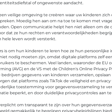
identiteitsdiefstal of ongewenste aandacht.
m een veilige omgeving te creëren waar uw kinderen zic
spreken. Moedig hen aan om na toe te komen met vrage
nden. Open communicatie helpt hen niet alleen om de dig
voor dat ze hun rechten en verantwoordelijkheden begri
 hele leven wordt versterkt.
rs is om hun kinderen te leren hoe ze hun persoonlijke 
iet nodig moeten zijn, omdat digitale platforms zelf een
ruikers te beschermen. Veel landen, waaronder de EU
ng (AVG) en de VS met de Children's Online Privacy P
e bedrijven gegevens van kinderen verzamelen, opslaan
rgen dat platforms zoals TikTok de veiligheid en privac
 ouderlijke toestemming voor gegevensverzameling te ve
atie beperkt, en door duidelijke privacycontroles aan te
verplicht om transparant te zijn over hun gegevensverz
eeld gemakkelijk te begrijpen privacybeleidslijnen bie