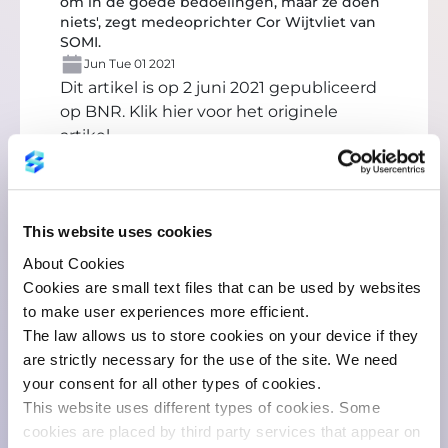
om in de goede bedoelingen, maar ze doen
niets', zegt medeoprichter Cor Wijtvliet van
SOMI.
Jun Tue 01 2021
Dit artikel is op 2 juni 2021 gepubliceerd
op BNR.
Klik hier voor het originele
artikel
This website uses cookies
About Cookies
Cookies are small text files that can be used by websites
to make user experiences more efficient.
You might also like:
The law allows us to store cookies on your device if they
are strictly necessary for the use of the site. We need
your consent for all other types of cookies.
This website uses different types of cookies. Some
cookies are placed by third party services that appear on