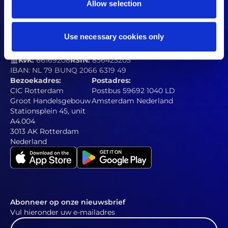
Allow selection
Contact
Use necessary cookies only
welcome@somi.nl
legal@somiprivacyviolations.eu
+31 10 310 5257
KvK:
66169208
RSIN:
856425205
IBAN: NL 79 BUNQ 2066 6319 49
Bezoekadres:
Postadres:
CIC Rotterdam
Postbus 59692 1040 LD
Groot Handelsgebouw
Amsterdam Nederland
Stationsplein 45, unit
A4.004
3013 AK Rotterdam
Nederland
Abonneer op onze nieuwsbrief
Vul hieronder uw e-mailadres