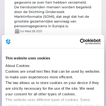
gegevens ze over hen hebben verzameld.
De tienduizenden mensen worden begeleid
door de Stichting Onderzoek
Marktinformatie (SOMI), dat zegt dat het de
grootste gezamenlijke aanvraag van
persoonsgegevens in Europa is.
Jul Wed 28 2021
Dit artikel is op 29 juli 2021 gepubliceerd
op NU.nl.
Klik hier voor het originele
artikel op Nu.nl
This website uses cookies
About Cookies
Cookies are small text files that can be used by websites
to make user experiences more efficient.
The law allows us to store cookies on your device if they
are strictly necessary for the use of the site. We need
your consent for all other types of cookies.
You might also like:
This website uses different types of cookies. Some
cookies are placed by third party services that appear on