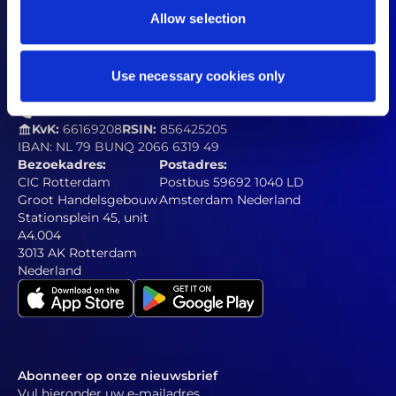
Actievoorwaarden referral campagne
Allow selection
Contact
Use necessary cookies only
welcome@somi.nl
legal@somiprivacyviolations.eu
+31 10 310 5257
KvK:
66169208
RSIN:
856425205
IBAN: NL 79 BUNQ 2066 6319 49
Bezoekadres:
Postadres:
CIC Rotterdam
Postbus 59692 1040 LD
Groot Handelsgebouw
Amsterdam Nederland
Stationsplein 45, unit
A4.004
3013 AK Rotterdam
Nederland
Abonneer op onze nieuwsbrief
Vul hieronder uw e-mailadres