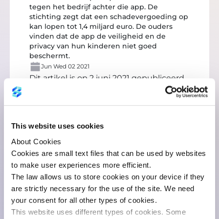
tegen het bedrijf achter die app. De
stichting zegt dat een schadevergoeding op
kan lopen tot 1,4 miljard euro. De ouders
vinden dat de app de veiligheid en de
privacy van hun kinderen niet goed
beschermt.
Jun Wed 02 2021
Dit artikel is op 2 juni 2021 gepubliceerd
op
https://www.volkskrant.nl/
.
Klik hier
voor het originele artikel
This website uses cookies
About Cookies
Cookies are small text files that can be used by websites
to make user experiences more efficient.
The law allows us to store cookies on your device if they
are strictly necessary for the use of the site. We need
You might also like:
your consent for all other types of cookies.
This website uses different types of cookies. Some