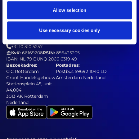
Verantwoord openbaarmakingsbeleid
Actievoorwaarden referral campagne
Allow selection
Use necessary cookies only
Contact
welcome@somi.nl
legal@somiprivacyviolations.eu
+31 10 310 5257
KvK:
66169208
RSIN:
856425205
IBAN: NL 79 BUNQ 2066 6319 49
Bezoekadres:
Postadres:
CIC Rotterdam
Postbus 59692 1040 LD
Groot Handelsgebouw
Amsterdam Nederland
Stationsplein 45, unit
A4.004
3013 AK Rotterdam
Nederland