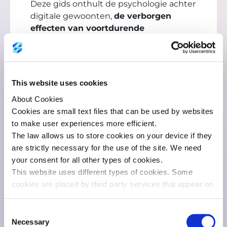
Deze gids onthult de psychologie achter
digitale gewoonten,
de verborgen
effecten van voortdurende
verbondenheid en de praktische
strategieën die u kunnen helpen om u
weer meer aanwezig, gefocust en
mentaal helder te voelen.
This website uses cookies
Want de echte vraag is niet of
About Cookies
technologie ons leven beïnvloedt. De
Cookies are small text files that can be used by websites
vraag is hoeveel van onze aandacht we
to make user experiences more efficient.
bereid zijn weg te geven.
The law allows us to store cookies on your device if they
are strictly necessary for the use of the site. We need
Download
your consent for all other types of cookies.
This website uses different types of cookies. Some
cookies are placed by third party services that appear on
our pages.
You can change or withdraw your consent at any time via
Consent
the
cookie statement
on our website.
Necessary
Selection