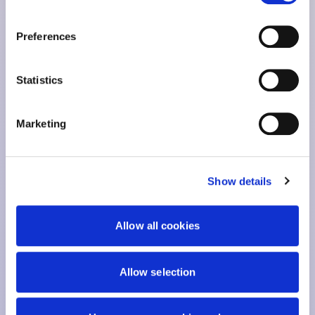
You can find more information about who we are, how to
contact us and how we process personal data in
Preferences
our
privacy policy
.
You might also like:
Statistics
Marketing
OFFLINE GAAN. Uw Digitale Detox Guide Voor
Show details
Bewust Leven
2026-05-27 14:44:59
Allow all cookies
Allow selection