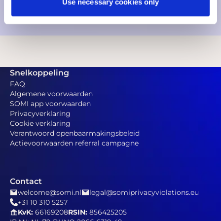
Use necessary cookies only
Snelkoppeling
FAQ
Algemene voorwaarden
SOMI app voorwaarden
Privacyverklaring
Cookie verklaring
Verantwoord openbaarmakingsbeleid
Actievoorwaarden referral campagne
Contact
welcome@somi.nl
legal@somiprivacyviolations.eu
+31 10 310 5257
KvK:
66169208
RSIN:
856425205