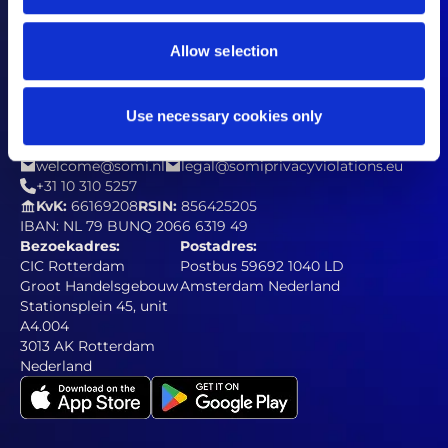
Privacyverklaring
Cookie verklaring
Verantwoord openbaarmakingsbeleid
Allow selection
Actievoorwaarden referral campagne
Use necessary cookies only
Contact
welcome@somi.nl
legal@somiprivacyviolations.eu
+31 10 310 5257
KvK:
66169208
RSIN:
856425205
IBAN: NL 79 BUNQ 2066 6319 49
Bezoekadres:
Postadres:
CIC Rotterdam
Postbus 59692 1040 LD
Groot Handelsgebouw
Amsterdam Nederland
Stationsplein 45, unit
A4.004
3013 AK Rotterdam
Nederland