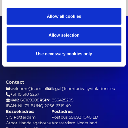
Allow all cookies
Snelkoppeling
FAQ
Algemene voorwaarden
Allow selection
SOMI app voorwaarden
Privacyverklaring
Cookie verklaring
Use necessary cookies only
Verantwoord openbaarmakingsbeleid
Actievoorwaarden referral campagne
Contact
welcome@somi.nl
legal@somiprivacyviolations.eu
+31 10 310 5257
KvK:
66169208
RSIN:
856425205
IBAN: NL 79 BUNQ 2066 6319 49
Bezoekadres:
Postadres:
CIC Rotterdam
Postbus 59692 1040 LD
Groot Handelsgebouw
Amsterdam Nederland