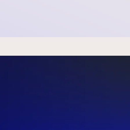
TikTok gedaagd voor de rechter namens
minderjarigen
2021-06-02 22:00:00