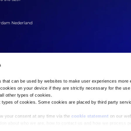
rdam Nederland
s
es that can be used by websites to make user experiences more ef
cookies on your device if they are strictly necessary for the use 
Contacteer ons nu
ll other types of cookies.
t types of cookies. Some cookies are placed by third party servi
w your consent at any time via the
cookie statement
on our web
Copyright © 2026 Stichting Onderzoek Marktinformatie (SOMI)
tion about who we are, how to contact us and how we process p