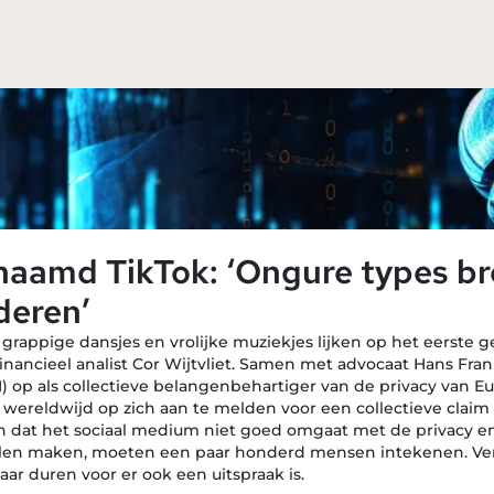
aamd TikTok: ‘Ongure types br
deren’
grappige dansjes en vrolijke muziekjes lijken op het eerste ge
financieel analist Cor Wijtvliet. Samen met advocaat Hans Frank
 op als collectieve belangenbehartiger van de privacy van
wereldwijd op zich aan te melden voor een collectieve claim 
n dat het sociaal medium niet goed omgaat met de privacy e
 willen maken, moeten een paar honderd mensen intekenen. Ve
aar duren voor er ook een uitspraak is.