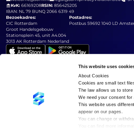
KvK:
66169208
RSIN:
856425205
IBAN: NL 79 BUNQ 2066 6319 49
Bezoekadres:
Postadres:
CIC Rotterdam
Postbus 59692 1040 LD Amste
Groot Handelsgebouw
Stationsplein 45, unit A4.004
3013 AK Rotterdam Nederland
This website uses cookie
About Cookies
Abonneer op onze nieuwsbrief
Vul hieronder uw e-mailadres
Cookies are small text fil
The law allows us to store 
We need your consent for a
This website uses differen
appear on our pages.
You can change or withdra
You can find more informa
in our
privacy policy
.