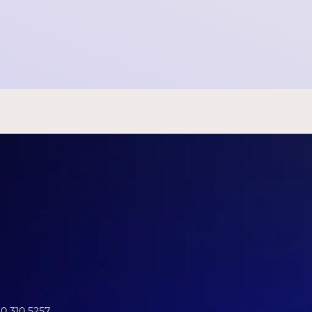
Nederlandse stichting eist miljarden van
TikTok en X om schendingen, ‘we willen dat
het pijn doet in hun zakken’
2025-02-05 07:55:00
10 310 5257