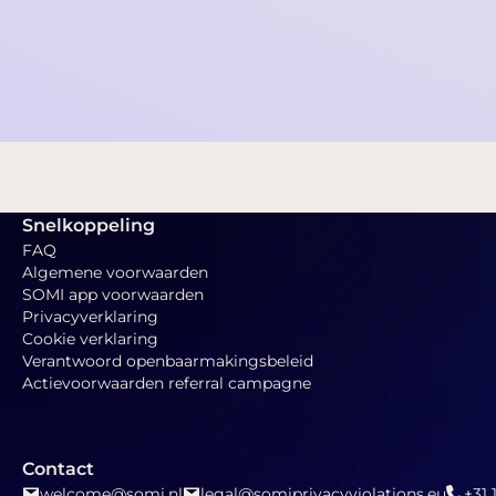
Nederlandse claimstichting begint
rechtszaak tegen X
2024-08-16 15:48:25
Snelkoppeling
FAQ
Algemene voorwaarden
SOMI app voorwaarden
Privacyverklaring
Cookie verklaring
Verantwoord openbaarmakingsbeleid
Actievoorwaarden referral campagne
Contact
welcome@somi.nl
legal@somiprivacyviolations.eu
+31 