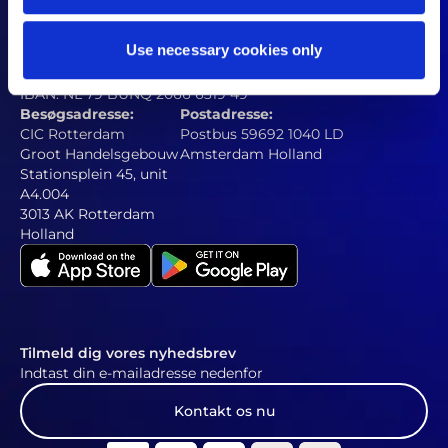
Kontakt
welcome@somi.nl
legal@somiprivacyviolations.eu
Use necessary cookies only
+31 10 310 5257
KvK:
66169208
RSIN:
856425205
IBAN: NL 79 BUNQ 2066 6319 49
Besøgsadresse:
Postadresse:
CIC Rotterdam
Postbus 59692 1040 LD
Groot Handelsgebouw
Amsterdam Holland
Stationsplein 45, unit
A4.004
3013 AK Rotterdam
Holland
Tilmeld dig vores nyhedsbrev
Indtast din e-mailadresse nedenfor
Kontakt os nu