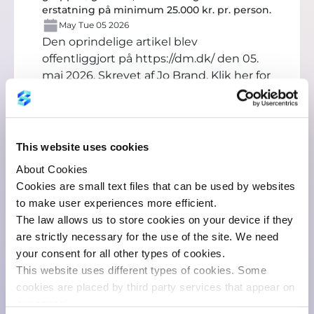
erstatning på minimum 25.000 kr. pr. person.
May Tue 05 2026
Den oprindelige artikel blev
offentliggjort på
https://dm.dk/
den 05.
maj 2026. Skrevet af Jo Brand.
Klik her for
at læse hele artiklen
This website uses cookies
About Cookies
Cookies are small text files that can be used by websites
to make user experiences more efficient.
The law allows us to store cookies on your device if they
Du kan måske også lide:
are strictly necessary for the use of the site. We need
your consent for all other types of cookies.
This website uses different types of cookies. Some
cookies are placed by third party services that appear on
our pages.