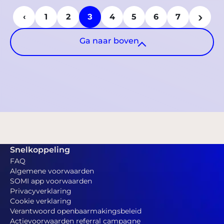
›
3
‹
1
2
4
5
6
7
Ga naar boven
Snelkoppeling
FAQ
Algemene voorwaarden
SOMI app voorwaarden
Privacyverklaring
Cookie verklaring
Verantwoord openbaarmakingsbeleid
Actievoorwaarden referral campagne