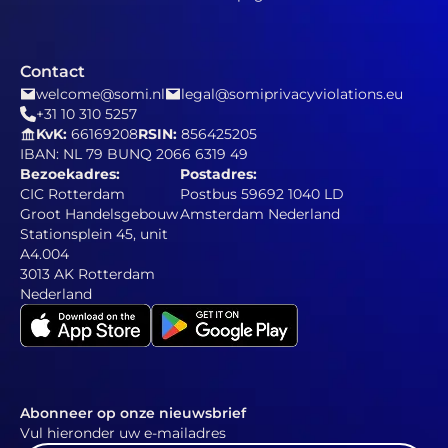
Contact
welcome@somi.nl
legal@somiprivacyviolations.eu
+31 10 310 5257
KvK:
66169208
RSIN:
856425205
IBAN: NL 79 BUNQ 2066 6319 49
Bezoekadres:
Postadres:
CIC Rotterdam
Postbus 59692 1040 LD
Groot Handelsgebouw
Amsterdam Nederland
Stationsplein 45, unit
A4.004
3013 AK Rotterdam
Nederland
Abonneer op onze nieuwsbrief
Vul hieronder uw e-mailadres