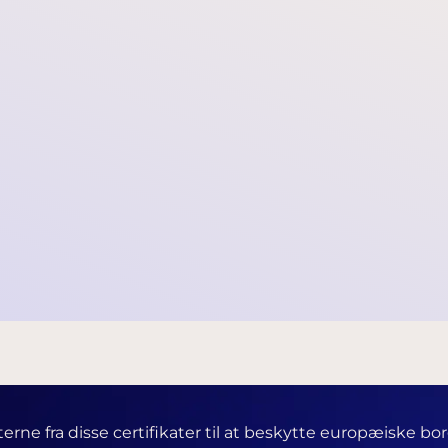
Meta, X og Snapchat
krænkelser af privatlivets fred og sikre kompensat
erne fra disse certifikater til at beskytte europæiske 