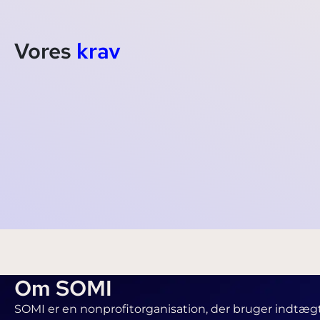
Vores
krav
TikTok, 
bekæmpe 
Om SOMI
SOMI er en nonprofitorganisation, der bruger indtægt