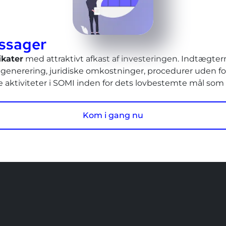
tssager
ikater
med attraktivt afkast af investeringen. Indtægter
dgenerering, juridiske omkostninger, procedurer uden for
re aktiviteter i SOMI inden for dets lovbestemte mål som e
Kom i gang nu