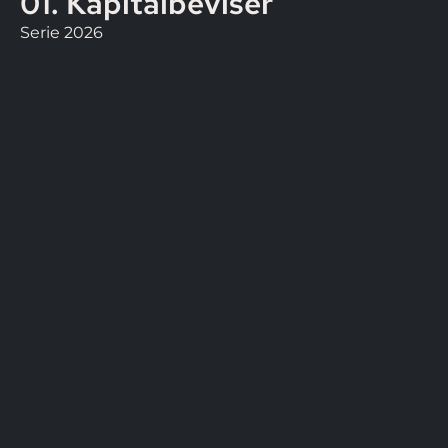
01. Kapitalbeviser
Serie 2026
Fast varighed på et år, derefter åben for forhan
Hvis beslutningen er negativ, vil din investeri