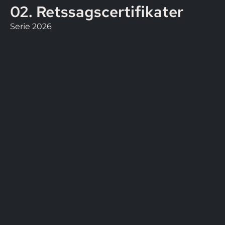
02. Retssagscertifikater
Serie 2026
Fast varighed på et år, derefter åben for forhan
Hvis beslutningen er negativ, vil din investeri